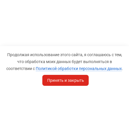
Продолжая использование этого сайта, я соглашаюсь с тем,
что обработка моих данных будет выполняться в
соответствии с
Политикой обработки персональных данных
.
Принять и закрыть
Разделы
Информация
Продук
SEO
Справка
Управлени